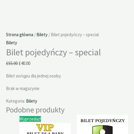
Strona główna
/
Bilety
/ Bilet pojedyńczy – special
Bilety
Bilet pojedyńczy – special
£
55.00
£
40.00
Bilet wstępu dla jednej osoby.
Brak w magazynie
Kategoria:
Bilety
Podobne produkty
Pierwotna
Aktualna
Wyprzedaż!
cena
cena
wynosiła:
wynosi:
£560.00.
£440.00.