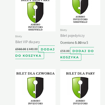
Bilety
Bilet pojedyńczy
Bilety
Bilet VIP dla pary
Oceniono
5.00
na 5
£
560.00
£
440.00
DODAJ
£
58.00
DODAJ DO
DO KOSZYKA
KOSZYKA