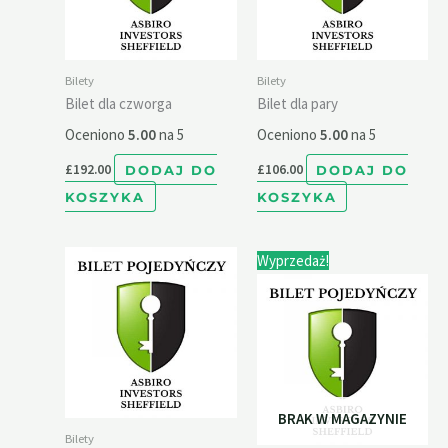
Bilety
Bilety
Bilet dla czworga
Bilet dla pary
Oceniono
5.00
na 5
Oceniono
5.00
na 5
£
192.00
DODAJ DO
£
106.00
DODAJ DO
KOSZYKA
KOSZYKA
Pierwotna
Aktualna
Wyprzedaż!
cena
cena
wynosiła:
wynosi:
£55.00.
£40.00.
BRAK W MAGAZYNIE
Bilety