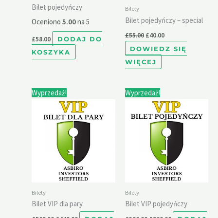
Bilet pojedyńczy
Bilety
Bilet pojedyńczy – special
Oceniono
5.00
na 5
£
55.00
£
40.00
£
58.00
DODAJ DO
DOWIEDZ SIĘ
KOSZYKA
WIĘCEJ
Pierwotna
Aktualna
Pierwotna
Aktualna
Wyprzedaż!
Wyprzedaż!
cena
cena
cena
cena
wynosiła:
wynosi:
wynosiła:
wynosi:
£560.00.
£440.00.
£300.00.
£260.00.
Bilety
Bilety
Bilet VIP dla pary
Bilet VIP pojedyńczy