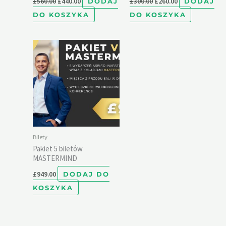
£
560.00
£
440.00
DODAJ
£
300.00
£
260.00
DODAJ
DO KOSZYKA
DO KOSZYKA
Bilety
Pakiet 5 biletów
MASTERMIND
£
949.00
DODAJ DO
KOSZYKA